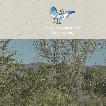
Lakeside's River Park
Conservancy